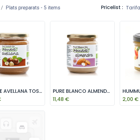
Pricelist :
Tarif
Plats preparats
- 5 items
PURE DE AVELLANA TOSTADA MANDOLE 325g
PURE BLANCO ALMENDRA MANDOLE 325g
€
11,48
€
2,00
€