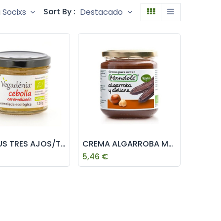
Sort By :
a Socixs
Destacado
HUMMUS TRES AJOS/TOMATE VEGADENIA 110 g
CREMA ALGARROBA MANDOLE 375g
5,46
€