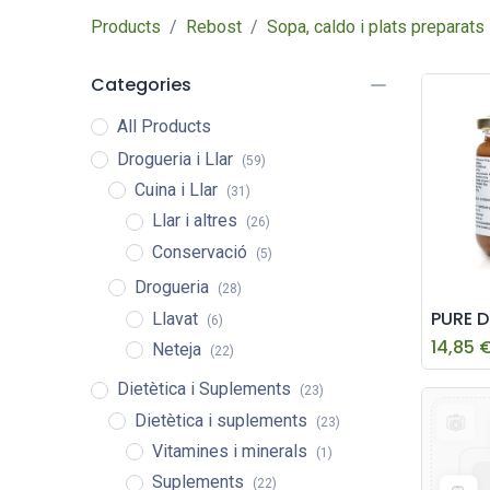
Products
Rebost
Sopa, caldo i plats preparats
Categories
All Products
Drogueria i Llar
(59)
Cuina i Llar
(31)
Llar i altres
(26)
Conservació
(5)
Drogueria
(28)
Llavat
(6)
14,85
Neteja
(22)
Dietètica i Suplements
(23)
Dietètica i suplements
(23)
Vitamines i minerals
(1)
Suplements
(22)