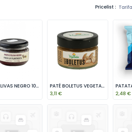
Pricelist :
Tarif
PATÉ OLIVAS NEGRO 100g VEGETALIA
PATÉ BOLETUS VEGETALIA 110 GR
3,11
€
2,48
€