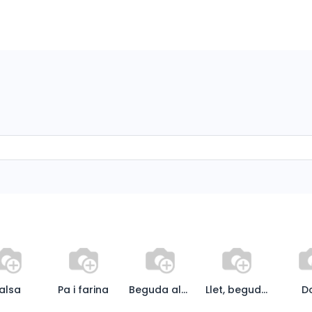
Tienda online
Hazte socia/socia
imentació
Zona So
alsa
Pa i farina
Beguda alcohòlica i refresc
Llet, beguda vegetal i suc
D