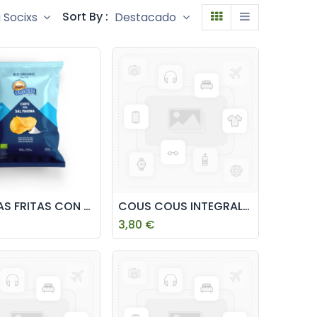
Sort By :
a Socixs
Destacado
PATATAS FRITAS CON SAL MARINA 100g AÑAVIEJA
COUS COUS INTEGRAL 500g GRANERO
3,80
€