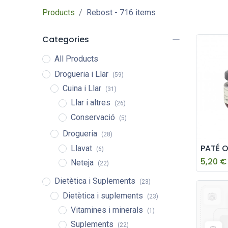
Products
Rebost
- 716 items
Categories
All Products
Drogueria i Llar
(59)
Cuina i Llar
(31)
Llar i altres
(26)
Conservació
(5)
Drogueria
(28)
Llavat
(6)
5,20
€
Neteja
(22)
Dietètica i Suplements
(23)
Dietètica i suplements
(23)
Vitamines i minerals
(1)
Suplements
(22)