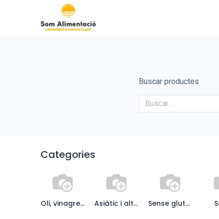
Inicio
Cooperativa Som Al
Buscar productes
Categories
Oli, vinagre i condiments
Asiàtic i altres
Sense gluten
S