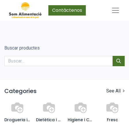
Contáctenos
Buscar productes
Categories
See All
Drogueria i Llar
Dietètica i Suplements
Higiene i Cosmètica
Fresc