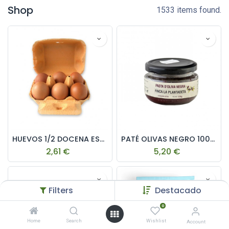
Shop
1533 items found.
HUEVOS 1/2 DOCENA ESTUCHADO
PATÉ OLIVAS NEGRO 100g VEGETALIA
2,61
€
5,20
€
Filters
Destacado
0
Home
Search
Wishlist
Account