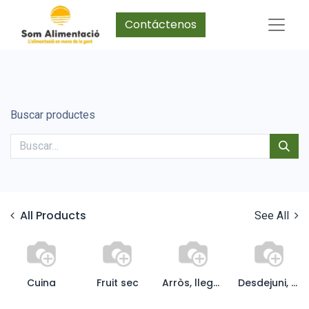
Contáctenos
Buscar productes
All Products
See All
Cuina
Fruit sec
Arròs, llegum, pasta
Desdejuni, farines i dolços