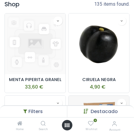
Shop
135 items found.
MENTA PIPERITA GRANEL
CIRUELA NEGRA
33,60
€
4,90
€
Filters
Destacado
0
Home
Search
Wishlist
Account