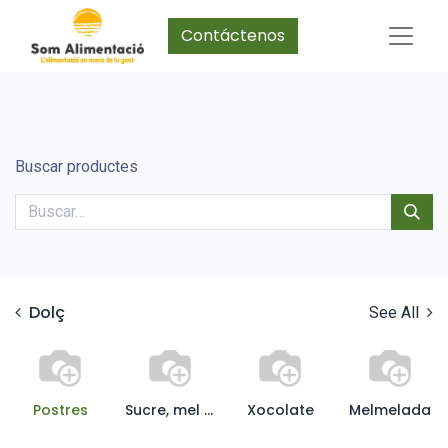
Contáctenos
Buscar productes
Dolç
See All
Postres
Sucre, mel i edulcorant
Xocolate
Melmelada