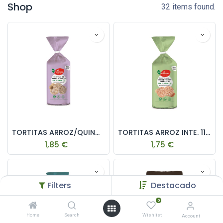
Shop
32 items found.
TORTITAS ARROZ/QUINOA GRANERO INT. 120g
TORTITAS ARROZ INTE. 115g EL GRANERO
1,85
€
1,75
€
Filters
Destacado
0
Home
Search
Wishlist
Account