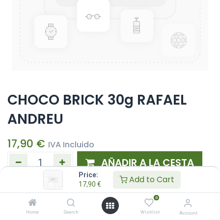
CHOCO BRICK 30g RAFAEL
ANDREU
17,90
€
IVA Incluido
AÑADIR A LA CESTA
Price:
Add to Cart
17,90
€
Añadir a lista de deseos
0
Home
Search
Wishlist
Account