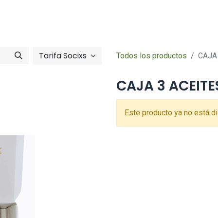
Tienda online
Hazte socia/socia
imentació
Zona So
Tarifa Socixs
Todos los productos
CAJA
CAJA 3 ACEITE
Este producto ya no está di