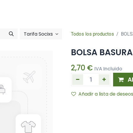
Tienda online
Hazte socia/socia
imentació
Zona So
Tarifa Socixs
Todos los productos
BOLS
BOLSA BASURA
2,70
€
IVA Incluido
A
Añadir a lista de deseo