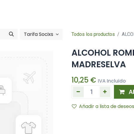
Tienda online
Hazte socia/socia
imentació
Zona So
Tarifa Socixs
Todos los productos
ALCO
ALCOHOL ROME
MADRESELVA
10,25
€
IVA Incluido
A
Añadir a lista de deseo