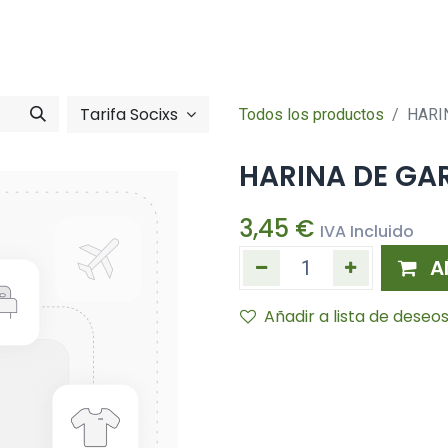
Tienda online
Hazte socia/socia
imentació
Zona So
Tarifa Socixs
Todos los productos
HARI
HARINA DE GA
3,45
€
IVA Incluido
A
Añadir a lista de deseo