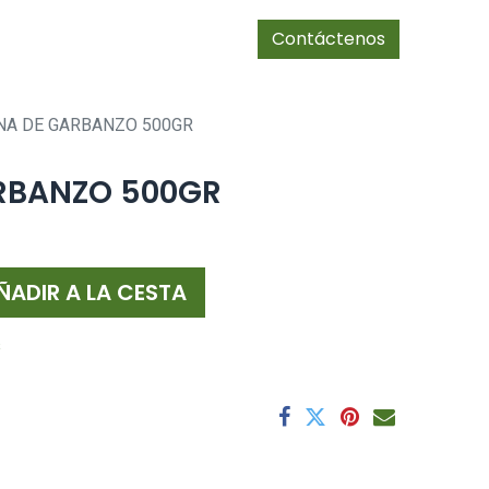
0
Tienda
cias/socios
Contáctenos
NA DE GARBANZO 500GR
RBANZO 500GR
ÑADIR A LA CESTA
s