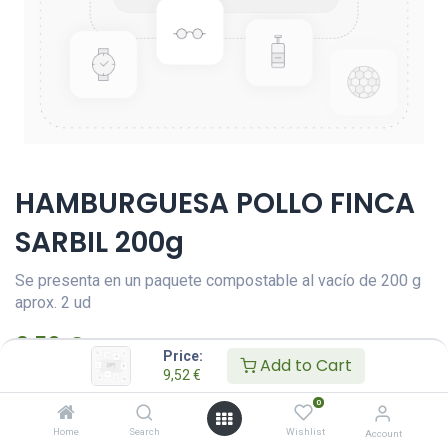
HAMBURGUESA POLLO FINCA
SARBIL 200g
Se presenta en un paquete compostable al vacío de 200 g
aprox. 2 ud
9,52
€
IVA Incluido
Price:
Add to Cart
9,52
€
AÑADIR A LA CESTA
0
Añadir a lista de deseos
Home
Search
Wishlist
Account