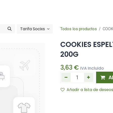
Tienda online
Hazte socia/socia
imentació
Zona So
Tarifa Socixs
Todos los productos
COOK
COOKIES ESPE
200G
3,63
€
IVA Incluido
A
Añadir a lista de deseo