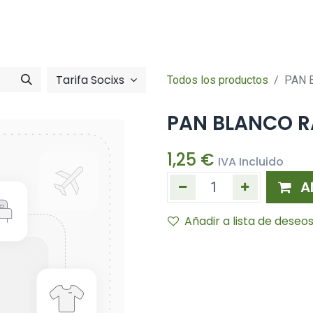
Tienda online
Hazte socia/socia
imentació
Zona So
Tarifa Socixs
Todos los productos
PAN 
PAN BLANCO R
1,25
€
IVA Incluido
A
Añadir a lista de deseo