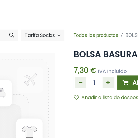
Tienda online
Hazte socia/socia
imentació
Zona So
Tarifa Socixs
Todos los productos
BOLS
BOLSA BASURA
7,30
€
IVA Incluido
A
Añadir a lista de deseo