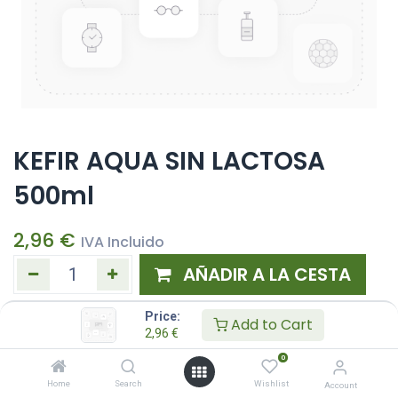
KEFIR AQUA SIN LACTOSA
500ml
2,96
€
IVA Incluido
AÑADIR A LA CESTA
Añadir a lista de deseos
Price:
Add to Cart
2,96
€
0
Home
Search
Wishlist
Account