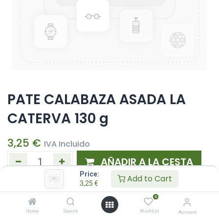
PATE CALABAZA ASADA LA
CATERVA 130 g
3,25
€
IVA Incluido
AÑADIR A LA CESTA
Price:
Add to Cart
3,25
€
Añadir a lista de deseos
0
Home
Search
Wishlist
Account