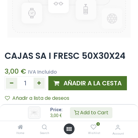
CAJAS SA I FRESC 50X30X24
3,00
€
IVA Incluido
AÑADIR A LA CESTA
Añadir a lista de deseos
Price:
Add to Cart
3,00
€
0
Home
Search
Wishlist
Account