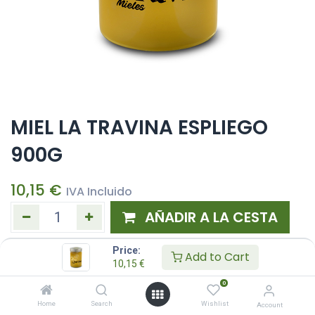
MIEL LA TRAVINA ESPLIEGO
900G
10,15
€
IVA Incluido
AÑADIR A LA CESTA
Añadir a lista de deseos
Price:
Add to Cart
10,15
€
0
Home
Search
Wishlist
Account