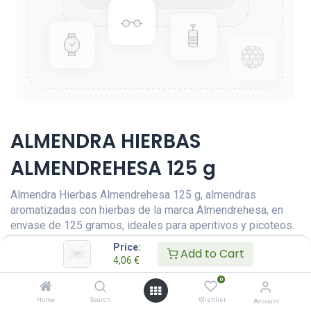
ALMENDRA HIERBAS
ALMENDREHESA 125 g
Almendra Hierbas Almendrehesa 125 g, almendras
aromatizadas con hierbas de la marca Almendrehesa, en
envase de 125 gramos, ideales para aperitivos y picoteos.
Price:
Add to Cart
Este producto ya no está disponible.
4,06
€
0
Home
Search
Wishlist
Account