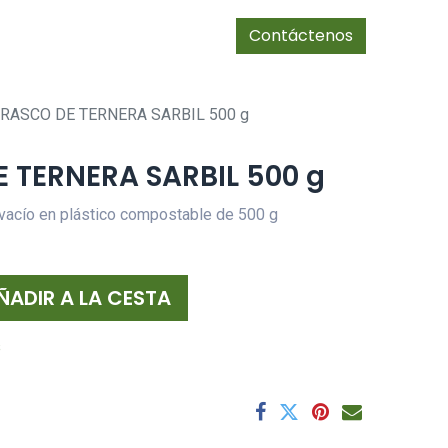
0
Tienda
Avis legal
cias/socios
Contáctenos
RASCO DE TERNERA SARBIL 500 g
 TERNERA SARBIL 500 g
 vacío en plástico compostable de 500 g
ÑADIR A LA CESTA
s