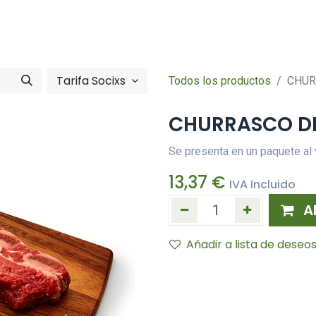
Tienda online
Hazte socia/socia
imentació
Zona So
Tarifa Socixs
Todos los productos
CHUR
CHURRASCO DE
Se presenta en un paquete al
13,37
€
IVA Incluido
A
Añadir a lista de deseo