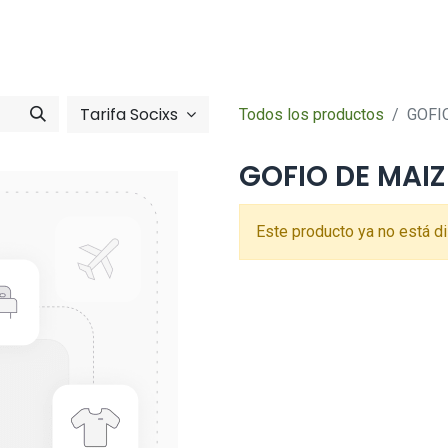
Tienda online
Hazte socia/socia
imentació
Zona So
Tarifa Socixs
Todos los productos
GOFI
GOFIO DE MAIZ
Este producto ya no está di