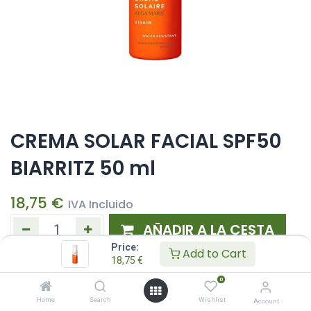
CREMA SOLAR FACIAL SPF50
BIARRITZ 50 ml
18,75
€
IVA Incluido
AÑADIR A LA CESTA
Price:
Add to Cart
18,75
€
Añadir a lista de deseos
0
Home
Search
Wishlist
Account