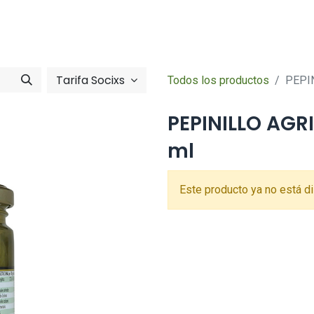
Tienda online
Hazte socia/socia
imentació
Zona So
Tarifa Socixs
Todos los productos
PEPI
PEPINILLO AGR
ml
Este producto ya no está di