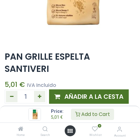
PAN GRILLE ESPELTA
SANTIVERI
5,01
€
IVA Incluido
AÑADIR A LA CESTA
Añadir a lista de deseos
Price:
Add to Cart
5,01
€
0
Home
Search
Wishlist
Account