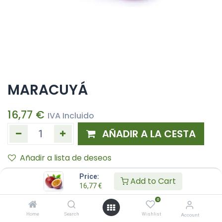
MARACUYÁ
16,77
€
IVA Incluido
AÑADIR A LA CESTA
Añadir a lista de deseos
Price:
Add to Cart
16,77
€
0
Home
Search
Wishlist
Account