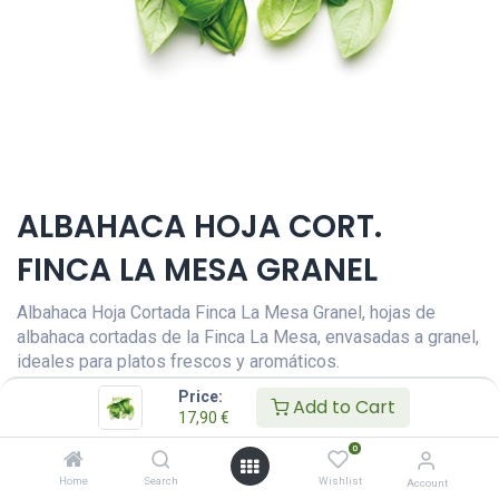
ALBAHACA HOJA CORT.
FINCA LA MESA GRANEL
Albahaca Hoja Cortada Finca La Mesa Granel, hojas de
albahaca cortadas de la Finca La Mesa, envasadas a granel,
ideales para platos frescos y aromáticos.
Price:
17,90
€
Add to Cart
IVA Incluido
17,90
€
AÑADIR A LA CESTA
0
Home
Search
Wishlist
Account