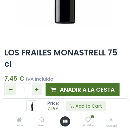
LOS FRAILES MONASTRELL 75
cl
7,45
€
IVA Incluido
AÑADIR A LA CESTA
Añadir a lista de deseos
Price:
Add to Cart
7,45
€
0
Home
Search
Wishlist
Account