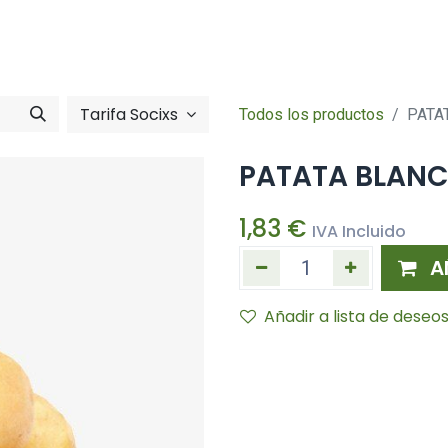
Tienda online
Hazte socia/socia
imentació
Zona So
Tarifa Socixs
Todos los productos
PATA
PATATA BLANC
1,83
€
IVA Incluido
A
Añadir a lista de deseo