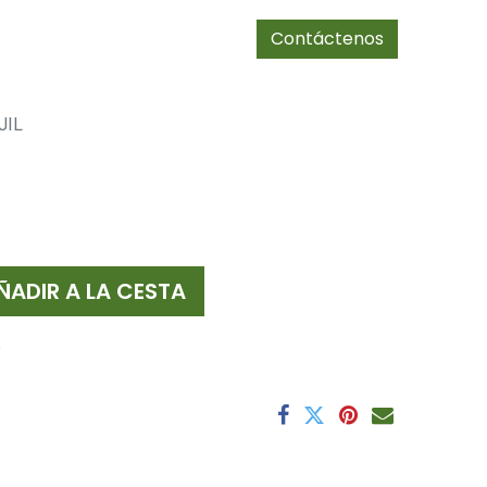
0
Tienda
cias/socios
Contáctenos
JIL
ÑADIR A LA CESTA
s