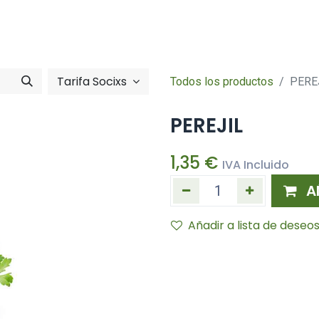
Tienda online
Hazte socia/socia
imentació
Zona So
Tarifa Socixs
Todos los productos
PERE
PEREJIL
1,35
€
IVA Incluido
A
Añadir a lista de deseo