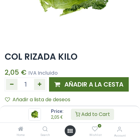
COL RIZADA KILO
2,05
€
IVA Incluido
AÑADIR A LA CESTA
Añadir a lista de deseos
Price:
Add to Cart
2,05
€
0
Home
Search
Wishlist
Account