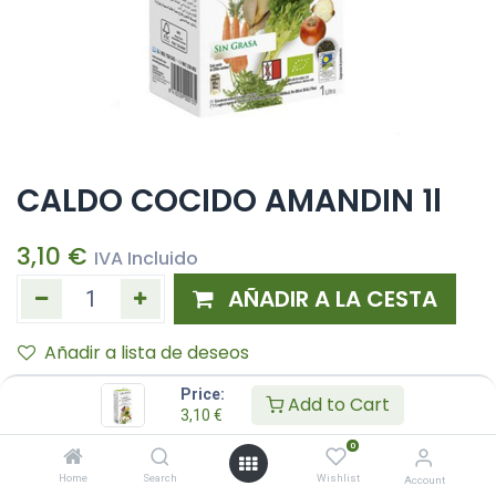
CALDO COCIDO AMANDIN 1l
3,10
€
IVA Incluido
AÑADIR A LA CESTA
Añadir a lista de deseos
Price:
Add to Cart
3,10
€
0
Home
Search
Wishlist
Account