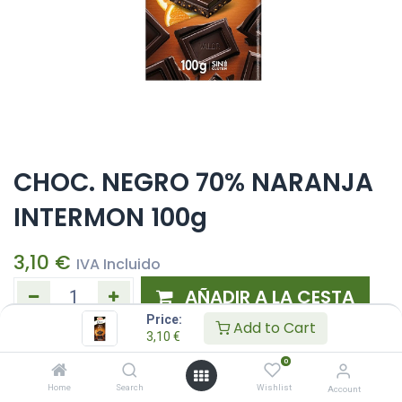
CHOC. NEGRO 70% NARANJA
INTERMON 100g
3,10
€
IVA Incluido
AÑADIR A LA CESTA
Price:
Add to Cart
3,10
€
Añadir a lista de deseos
0
Home
Search
Wishlist
Account