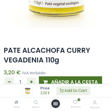
PATE ALCACHOFA CURRY
VEGADENIA 110g
3,20
€
IVA Incluido
AÑADIR A LA CESTA
Price:
Add to Cart
3,20
€
Añadir a lista de deseos
0
Home
Search
Wishlist
Account