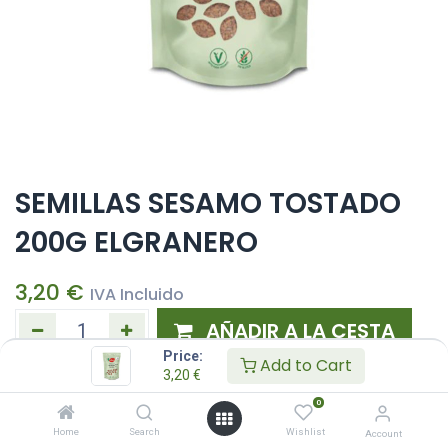
SEMILLAS SESAMO TOSTADO
200G ELGRANERO
3,20
€
IVA Incluido
AÑADIR A LA CESTA
Price:
Add to Cart
3,20
€
Añadir a lista de deseos
0
Home
Search
Wishlist
Account