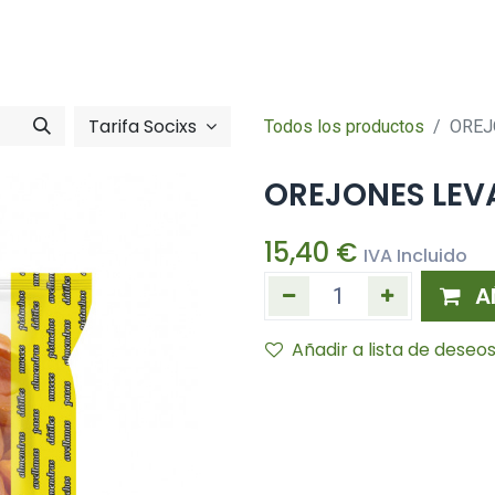
Tienda online
Hazte socia/socia
imentació
Zona So
Tarifa Socixs
Todos los productos
OREJ
OREJONES LEV
15,40
€
IVA Incluido
A
Añadir a lista de deseo