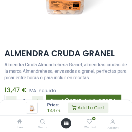
ALMENDRA CRUDA GRANEL
Almendra Cruda Almendrehesa Granel, almendras crudas de
la marca Almendrehesa, envasadas a granel, perfectas para
picar entre horas o para incluir en recetas.
13,47
€
IVA Incluido
AÑADIR A LA CESTA
Price:
Add to Cart
13,47
€
Añadir a lista de deseos
0
Home
Search
Wishlist
Account