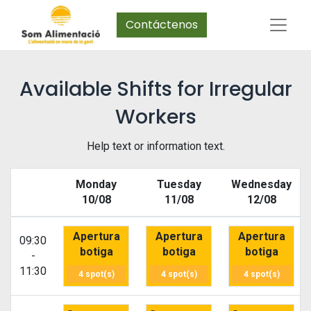
Contáctenos
Available Shifts for Irregular
Workers
Help text or information text.
Monday
Tuesday
Wednesday
10/08
11/08
12/08
Apertura
Apertura
Apertura
09:30
botiga
botiga
botiga
-
11:30
4 spot(s)
4 spot(s)
4 spot(s)