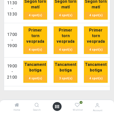
Segon torn
Segon torn
Segon torn
11:30
matí
matí
matí
-
13:30
4 spot(s)
4 spot(s)
4 spot(s)
Primer
Primer
Primer
17:00
torn
torn
torn
-
vesprada
vesprada
vesprada
19:00
4 spot(s)
4 spot(s)
4 spot(s)
Tancament
Tancament
Tancament
19:00
botiga
botiga
botiga
-
21:00
4 spot(s)
3 spot(s)
4 spot(s)
0
Home
Search
Wishlist
Account