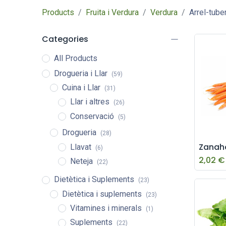
Products
Fruita i Verdura
Verdura
Arrel-tube
Categories
All Products
Drogueria i Llar
(59)
Cuina i Llar
(31)
Llar i altres
(26)
Conservació
(5)
Drogueria
(28)
Zanah
Llavat
(6)
2,02
€
Neteja
(22)
Dietètica i Suplements
(23)
Dietètica i suplements
(23)
Vitamines i minerals
(1)
Suplements
(22)