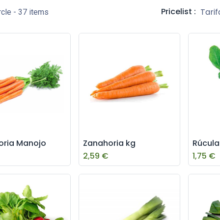
Pricelist :
Tarif
rcle
- 37 items
oria Manojo
Zanahoria kg
Rúcula
2,59
€
1,75
€