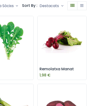
Sort By :
a Sòcixs
Destacats
Remolatxa Manat
1,98
€