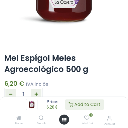
Mel Espígol Meles
Agroecológico 500 g
6,20
€
IVA inclòs
Price:
Add to Cart
6,20
€
AFEGEIX A LA CISTELLA
0
Afegeix a la llista de desitjos
Home
Search
Wishlist
Account