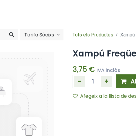
Tenda online
Fes-te sòcia/soci
mentació
Zona Sòci
Tarifa Sòcixs
Tots els Productes
Xampú 
Xampú Freqüe
3,75
€
IVA inclòs
A
Afegeix a la llista de des