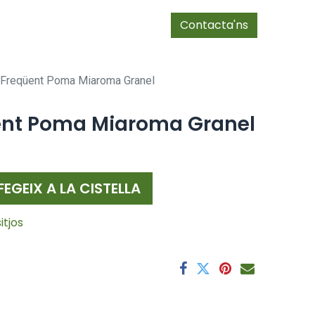
0
Botiga
es/socis
Contacta'ns
Freqüent Poma Miaroma Granel
nt Poma Miaroma Granel
FEGEIX A LA CISTELLA
itjos