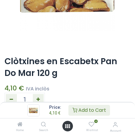
Clòtxines en Escabetx Pan
Do Mar 120 g
4,10
€
IVA inclòs
Price:
Add to Cart
4,10
€
AFEGEIX A LA CISTELLA
0
Afegeix a la llista de desitjos
Home
Search
Wishlist
Account