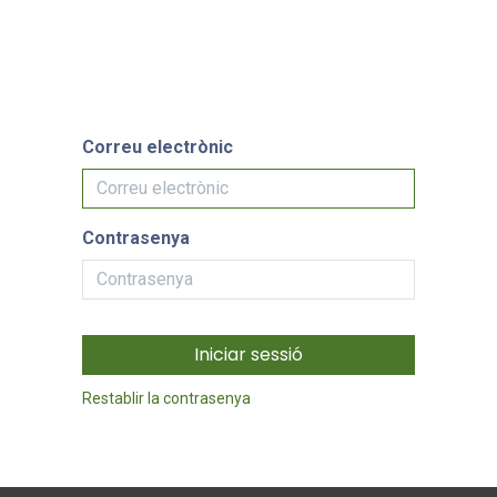
Tenda online
Fes-te sòcia/soci
mentació
Zona Sòci
Correu electrònic
Contrasenya
Iniciar sessió
Restablir la contrasenya